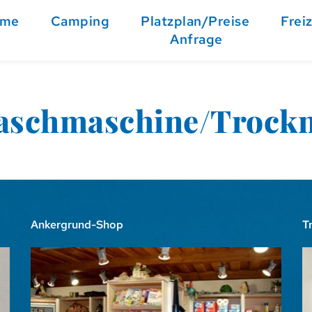
ome
Camping
Platzplan/Preise
Freiz
Anfrage
schmaschine/Trock
Ankergrund-Shop
T