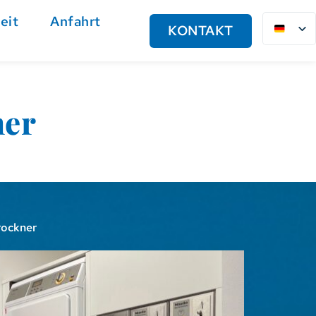
eit
Anfahrt
KONTAKT
ner
rockner 